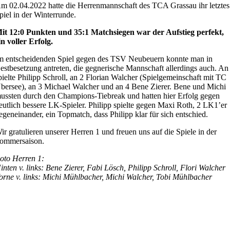
m 02.04.2022 hatte die Herrenmannschaft des TCA Grassau ihr letztes
piel in der Winterrunde.
it 12:0 Punkten und 35:1 Matchsiegen war der Aufstieg perfekt,
in voller Erfolg.
m entscheidenden Spiel gegen des TSV Neubeuern konnte man in
estbesetzung antreten, die gegnerische Mannschaft allerdings auch. An
pielte Philipp Schroll, an 2 Florian Walcher (Spielgemeinschaft mit TC
bersee), an 3 Michael Walcher und an 4 Bene Zierer. Bene und Michi
ussten durch den Champions-Tiebreak und hatten hier Erfolg gegen
eutlich bessere LK-Spieler. Philipp spielte gegen Maxi Roth, 2 LK1’er
egeneinander, ein Topmatch, dass Philipp klar für sich entschied.
ir gratulieren unserer Herren 1 und freuen uns auf die Spiele in der
ommersaison.
oto Herren 1:
inten v. links: Bene Zierer, Fabi Lösch, Philipp Schroll, Flori Walcher
orne v. links: Michi Mühlbacher, Michi Walcher, Tobi Mühlbacher