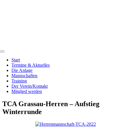
Zum
Inhalt
springen
Toggle
Navigation
Start
Termine & Aktuelles
Die Anlage
Mannschaften
Training
Der Verein/Kontakt
Mitglied werden
TCA Grassau-Herren – Aufstieg
Winterrunde