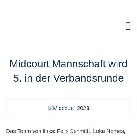
Zum
Inhalt
springen
To
Na
Start
Midcourt Mannschaft wird
Termine & Aktue
5. in der Verbandsrunde
Die Anlage
Mannschaften
Training
Das Team von links: Felix Schmidt, Luka Nemes,