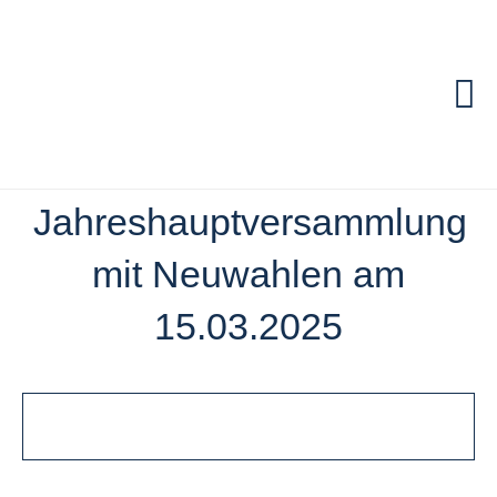
Zum
Inhalt
springen
To
Na
Start
Jahreshauptversammlung
Termine & Aktue
mit Neuwahlen am
15.03.2025
Die Anlage
Mannschaften
Training