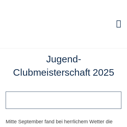
Zum
Inhalt
springen
To
Na
Start
Jugend-
Termine & Aktue
Clubmeisterschaft 2025
Die Anlage
Mannschaften
Training
Mitte September fand bei herrlichem Wetter die